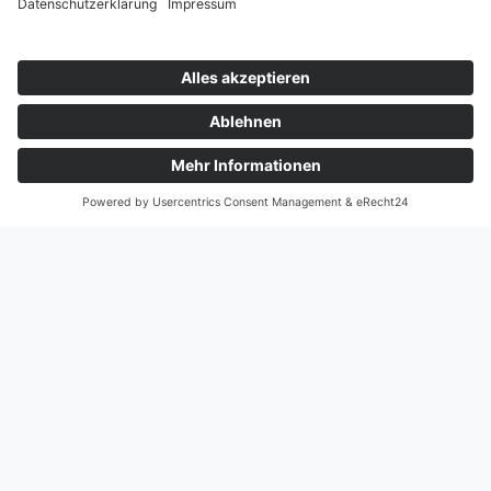
Spracheinstellungen eines freigegebenen Postfachs
in Microsoft 365 ändern
IMAP-Migration von Mailcow zu Microsoft 365: Eine
Schritt-für-Schritt-Anleitung
Manuelle GitLab Backups: Ein komplettes Skript für
faule Leute
GitLab – Meine Grundeinstellungen
Meine Unternehmen