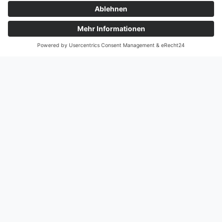
09.03.2023
Keine Kommentare
Firewall (ufw) unter Linux
installieren
Für mehr Sicherheit auf meinem Linux Server werde ich