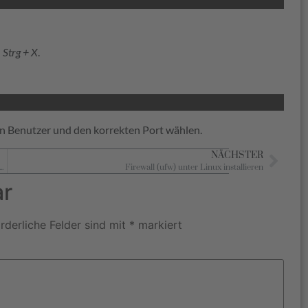
d
Strg + X
.
n Benutzer und den korrekten Port wählen.
NÄCHSTER
– Fehlerbehebung: Nicht unterstütztes System – Probleme mit Network Manager
Firewall (ufw) unter Linux installieren
ar
rderliche Felder sind mit
*
markiert