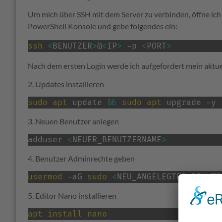
Um mich über SSH mit dem Server zu verbinden, öffne ich e
PowerShell Konsole und gebe folgendes ein:
ssh
<
BENUTZER
>
@
<
IP
>
 -p 
<
PORT
>
Nach dem ersten Login werde ich aufgefordert mein aktue
2. Updates installieren
sudo
apt
 update 
&&
sudo
apt
 upgrade -y
3. Neuen Benutzer anlegen
adduser 
<
NEUER_BENUTZERNAME
>
4. Benutzer Adminrechte geben
usermod
 -aG 
sudo
<
NEU_ANGELEGTER_BENUTZ
5. Editor Nano installieren
apt
install
nano