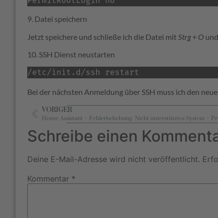
PermitRootLogin no
9. Datei speichern
Jetzt speichere und schließe ich die Datei mit
Strg + O
un
10. SSH Dienst neustarten
/etc/init.d/ssh restart
Bei der nächsten Anmeldung über SSH muss ich den neue
VORIGER
Home Assistant 
Schreibe einen Komment
Deine E-Mail-Adresse wird nicht veröffentlicht.
Erfo
Kommentar
*