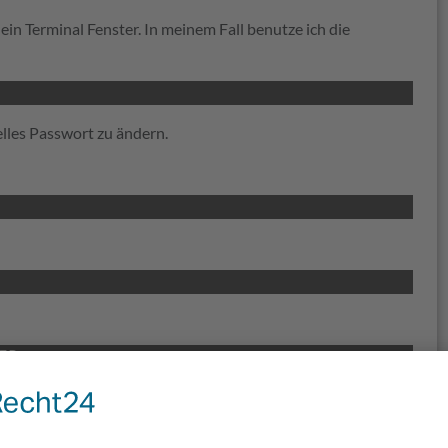
in Terminal Fenster. In meinem Fall benutze ich die
lles Passwort zu ändern.
ER
>