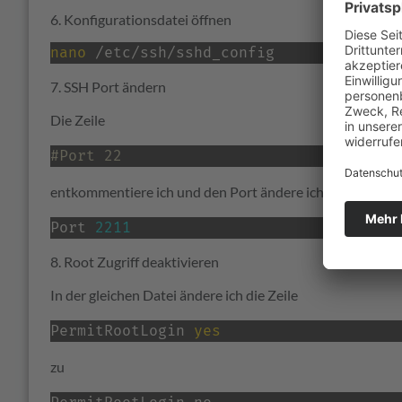
6. Konfigurationsdatei öffnen
nano
 /etc/ssh/sshd_config
7. SSH Port ändern
Die Zeile
#Port 22
entkommentiere ich und den Port ändere ich aus Sicherhe
Port 
2211
8. Root Zugriff deaktivieren
In der gleichen Datei ändere ich die Zeile
PermitRootLogin 
yes
zu