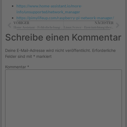
https://www.home-assistant.io/more-
info/unsupported/network_manager
https://pimylifeup.com/raspberry-pi-network-manager/
VORIGER
NÄCHSTER
Home Assistant – Fehlerbehebung: Nicht unterstütztes System – AppArmor Probleme
Linux Server – Ersteinrichtung über SSH
Schreibe einen Kommentar
Deine E-Mail-Adresse wird nicht veröffentlicht.
Erforderliche
Felder sind mit
*
markiert
Kommentar
*